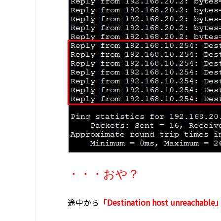
・・・おや？
途中から
「Destination host unreachable