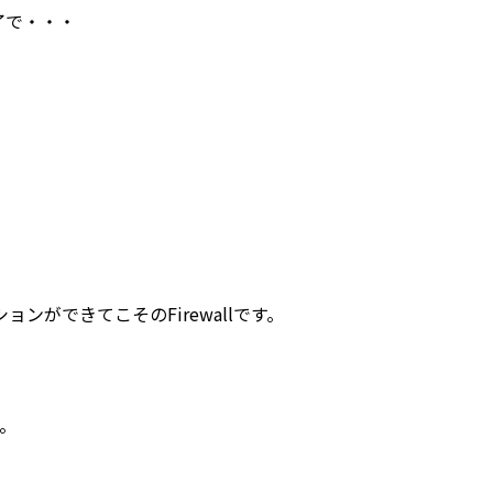
了で・・・
ンができてこそのFirewallです。
す。