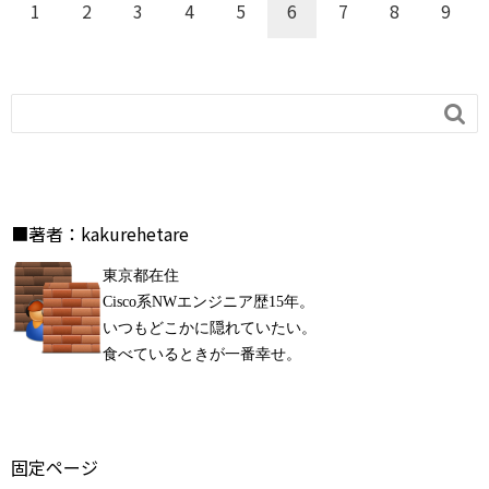
1
2
3
4
5
6
7
8
9

■著者：kakurehetare
東京都在住
Cisco系NWエンジニア歴15年。
いつもどこかに隠れていたい。
食べているときが一番幸せ。
固定ページ